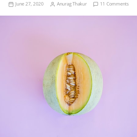
on
June 27, 2020
Anurag Thakur
11 Comments
सफे
कद्दू(पे
की
खेती
तथा
इसक
व्याप
महत्