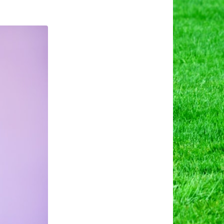
द
ठे)
ा
ारिक
व।