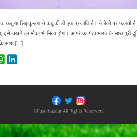
ेठा कद्दू या सिझकुम्हरा ये कद्दू की ही एक प्रजाति है। ये बेलों पर फलती 
गा, इसे चखने का मौका भी मिला होगा। आगरे का पेठा भारत के साथ पूरी दुन
 के साथ […]
i
W
Li
t
h
n
r
at
k
s
e
t
A
dI
p
n
©Fasalbazaar All Rights Reserved.
p