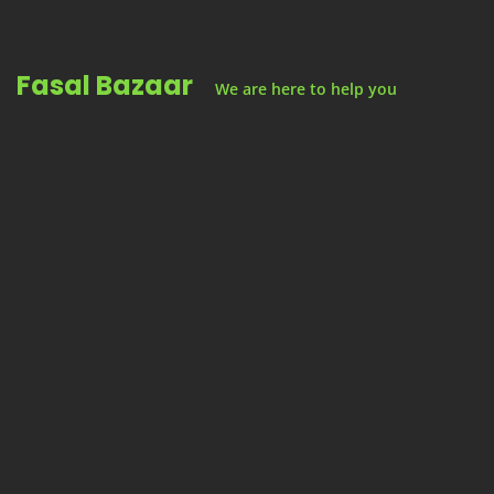
Skip
to
Fasal Bazaar
content
We are here to help you