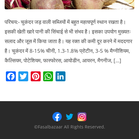
परिचय:- चुकंदर जड़ वाली सब्जियों में बहुत महत्वपूर्ण स्थान रखता है।
इसकी खेती खारे पानी की सिंचाई से भी संभव है। इसका उपयोग मुख्यतः
सलाद और जूस में किया जाता है। यह रक्त की कमी दूर करने में मददगार
है। चुकंदर में 8-15% चीनी, 1.3-1.8% प्रोटीन, 3-5 % मैग्नीशियम,
कैल्सियम, पोटेशियम, फास्फोरस, आयोडीन, आयरन, मैगनीज, […]
F
T
Pi
W
Li
a
w
nt
h
n
c
itt
er
at
k
e
er
e
s
e
b
st
A
dI
o
p
n
©Fasalbazaar All Rights Reserved.
o
p