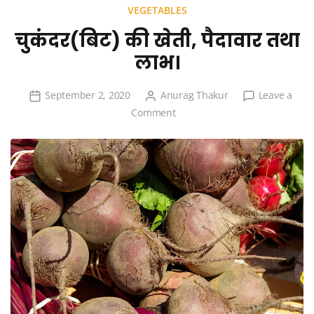
VEGETABLES
चुकंदर(बिट) की खेती, पैदावार तथा
लाभ।
September 2, 2020
Anurag Thakur
Leave a
on
Comment
चुकंदर(बिट)
की
खेती,
पैदावार
तथा
लाभ।