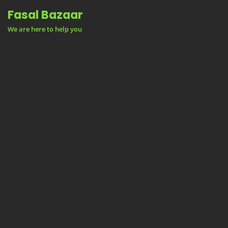
Skip
Fasal Bazaar
to
We are here to help you
content