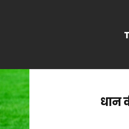
धान क