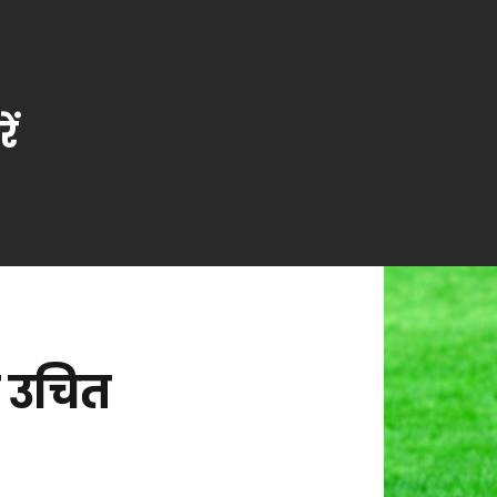
ें
ं उचित