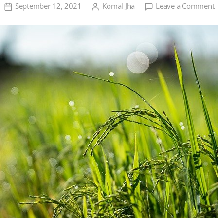
o
September 12, 2021
Komal Jha
Leave a Comment
ध
क
ख
में
ह
व
र
ए
उ
र