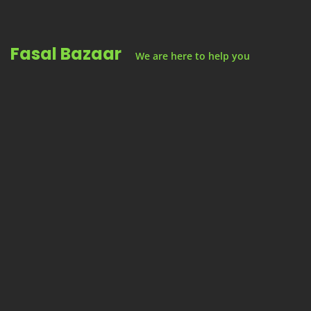
Skip
to
Fasal Bazaar
content
We are here to help you