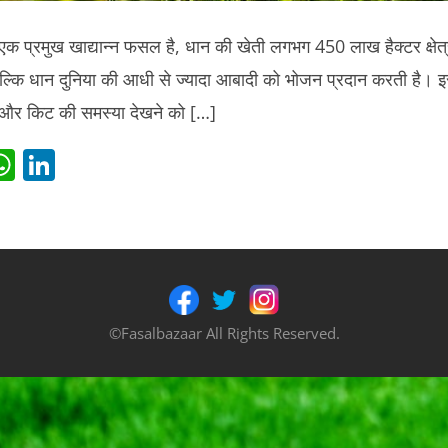
 एक प्रमुख खाद्यान्न फसल है, धान की खेती लगभग 450 लाख हैक्टर क्षेत
ीं बल्कि धान दुनिया की आधी से ज्यादा आबादी को भोजन प्रदान करती है
 और किट की समस्या देखने को […]
i
W
Li
t
h
n
r
at
k
s
e
t
A
dI
p
n
©Fasalbazaar All Rights Reserved.
p