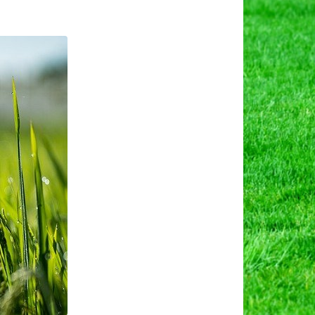
n
ान
ी
ेती
ोने
ाले
ोग
वं
चित
ोकथाम।