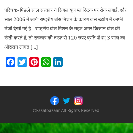
परिचय:- पिछले साल सरकार ने सिंगल यूज प्लास्टिक पर रोक लगाई, और
साल 2006 में आयी राष्ट्रीय बांस मिशन के कारण बांस उद्योग में काफी
तेजी देखी गई है। राष्ट्रीय बांस मिशन के तहत अगर किसान बांस की
खेती करते हैं, तो सरकार की तरफ से 120 रुपए प्रति पौधा( 3 साल का
औसतन लागत […]
F
T
Pi
W
Li
a
w
nt
h
n
c
itt
er
at
k
e
er
e
s
e
b
st
A
dI
o
p
n
©Fasalbazaar All Rights Reserved.
o
p
k