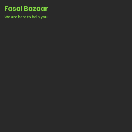
Skip
Fasal Bazaar
to
We are here to help you
content