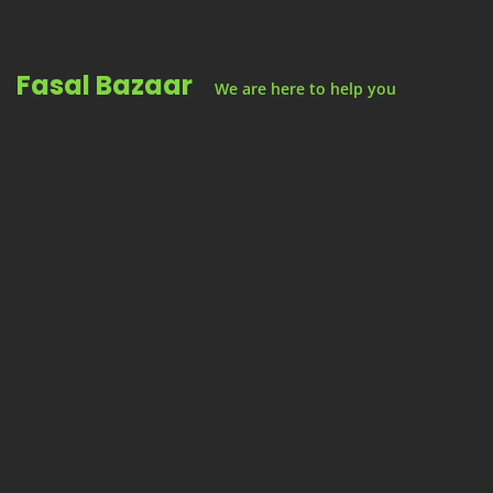
Skip
to
Fasal Bazaar
content
We are here to help you