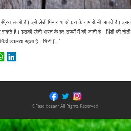
प्रिय सब्जी है। इसे लेडी फिंगर या ओकरा के नाम से भी जानते हैं। इ
ते है। इसकी खेती भारत के हर राज्यों में की जाती है। भिंडी की खेती वर्
िंडी उपलब्ध रहता है। भिंडी […]
i
W
Li
t
h
n
r
at
k
s
e
t
A
dI
p
n
©Fasalbazaar All Rights Reserved.
p