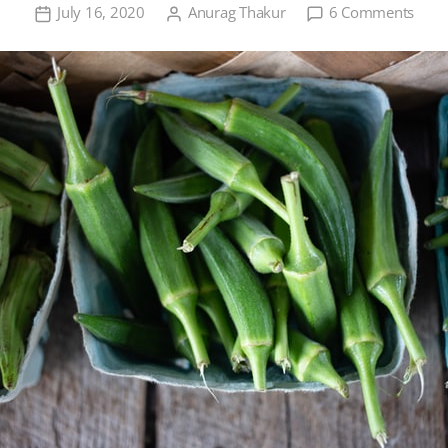
on
July 16, 2020
Anurag Thakur
6 Comments
भिंडी
की
खेती,
बुआई
का
समय
कीट
एवं
सुरक्षा