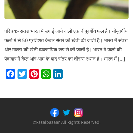
परिचय:- संतरा भारत में उगाई जाने वाली एक नींबूवर्गीय फल है। नींबूवर्गीय
फलों में से 50 प्रतिशत केवल संतरे की खेती की जाती है। भारत में संतरा
और माल्टा की खेती व्यवसायिक रूप से की जाती है। भारत में फलों की
पैदावार में केले और आम के बाद संतरे का तीसरा स्थान है। भारत में […]
F
T
Pi
W
Li
a
w
nt
h
n
c
itt
er
at
k
e
er
e
s
e
b
st
A
dI
o
p
n
©Fasalbazaar All Rights Reserved.
o
p