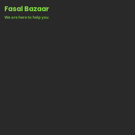
Skip
Fasal Bazaar
to
We are here to help you
content