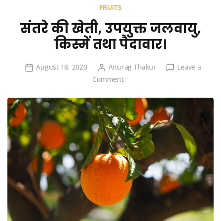
FRUITS
संतरे की खेती, उपयुक्त जलवायु,
किस्में तथा पैदावार।
August 18, 2020
Anurag Thakur
Leave a
on
Comment
संतरे
की
खेती,
उपयुक्त
जलवायु,
किस्में
तथा
पैदावार।