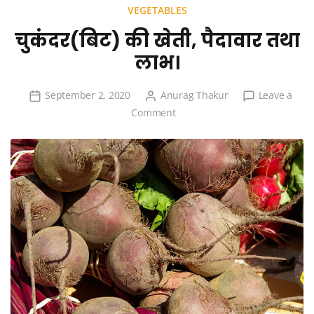
VEGETABLES
चुकंदर(बिट) की खेती, पैदावार तथा
लाभ।
September 2, 2020
Anurag Thakur
Leave a
on
Comment
चुकंदर(बिट)
की
खेती,
पैदावार
तथा
लाभ।