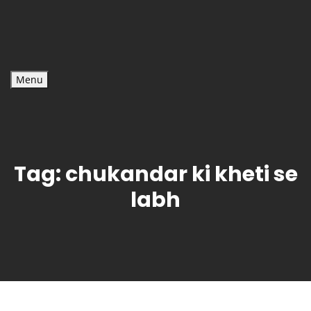
Menu
Tag:
chukandar ki kheti se
labh