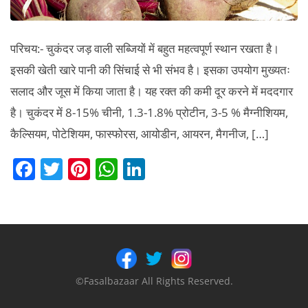
परिचय:- चुकंदर जड़ वाली सब्जियों में बहुत महत्वपूर्ण स्थान रखता है।
इसकी खेती खारे पानी की सिंचाई से भी संभव है। इसका उपयोग मुख्यतः
सलाद और जूस में किया जाता है। यह रक्त की कमी दूर करने में मददगार
है। चुकंदर में 8-15% चीनी, 1.3-1.8% प्रोटीन, 3-5 % मैग्नीशियम,
कैल्सियम, पोटेशियम, फास्फोरस, आयोडीन, आयरन, मैगनीज, […]
F
T
Pi
W
Li
a
w
nt
h
n
c
itt
er
at
k
e
er
e
s
e
b
st
A
dI
o
p
n
©Fasalbazaar All Rights Reserved.
o
p