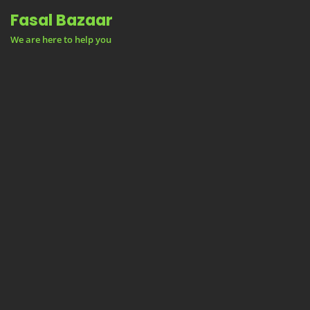
Skip
Fasal Bazaar
to
We are here to help you
content