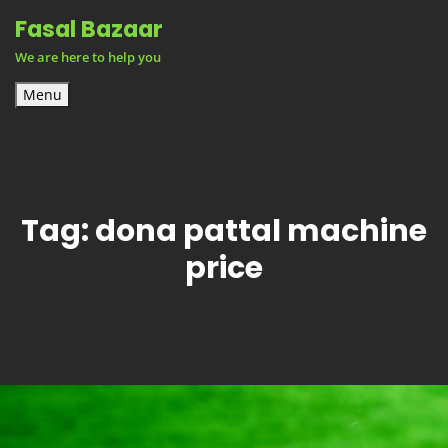
Skip
Fasal Bazaar
to
We are here to help you
content
Menu
Tag:
dona pattal machine
price