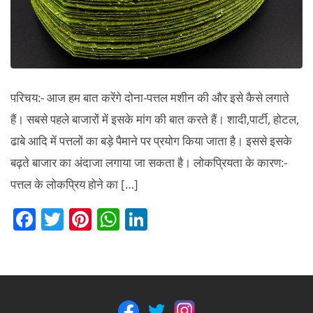
परिचय:- आज हम बात करेंगे दोना-पत्तल मशीन की और इसे कैसे लगाते
हैं। सबसे पहले बाजारों में इसके मांग की बात करते हैं। शादी,पार्टी, होटल,
ढाबे आदि में पत्तलों का बड़े पैमाने पर प्रयोग किया जाता है। इससे इसके
बढ़ते बाजार का अंदाजा लगाया जा सकता है। लोकप्रियता के कारण:-
पत्तल के लोकप्रिय होने का […]
F
T
Pi
W
Li
a
w
nt
h
n
c
itt
er
at
k
e
er
e
s
e
b
st
A
dI