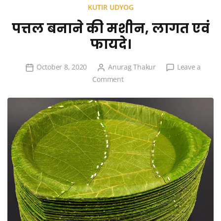
KUTIR UDYOG
पत्तल बनाने की मशीन, लागत एवं
फायदे।
October 8, 2020
Anurag Thakur
Leave a
on
Comment
पत्तल
बनाने
की
मशीन,
लागत
एवं
फायदे।