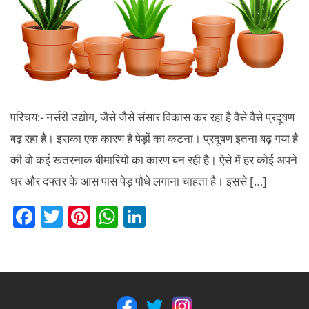
मशीन
तथा
व्याप
लाभ
परिचय:- नर्सरी उद्योग, जैसे जैसे संसार विकास कर रहा है वैसे वैसे प्रदूषण
बढ़ रहा है। इसका एक कारण है पेड़ों का कटना। प्रदूषण इतना बढ़ गया है
की वो कई खतरनाक बीमारियों का कारण बन रही है। ऐसे में हर कोई अपने
घर और दफ्तर के आस पास पेड़ पौधे लगाना चाहता है। इससे […]
F
T
Pi
W
Li
a
w
nt
h
n
c
itt
er
at
k
e
er
e
s
e
b
st
A
dI