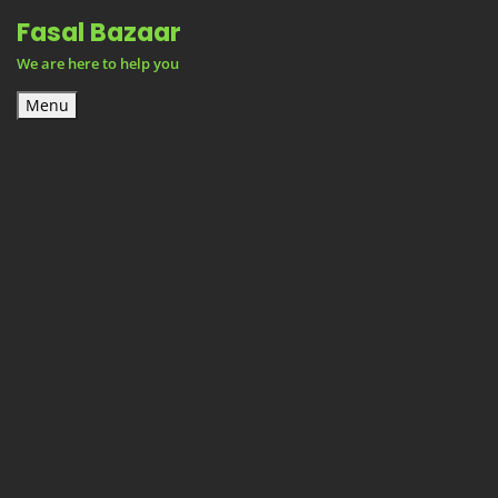
Skip
Fasal Bazaar
to
We are here to help you
content
Menu