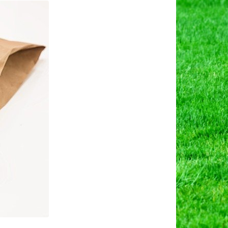
ती,
यदे
यापारिक
ाभ।