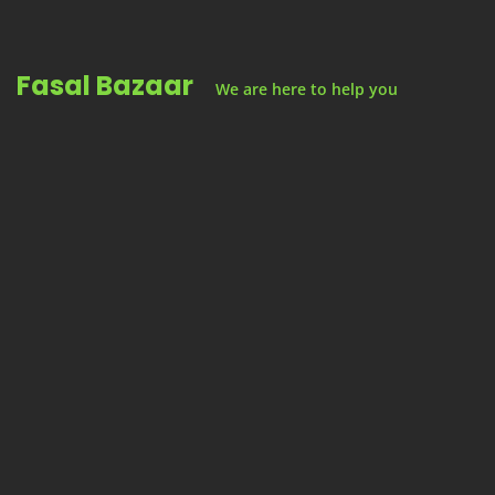
Skip
to
Fasal Bazaar
content
We are here to help you