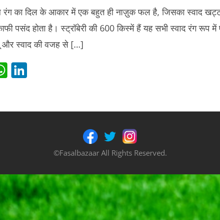
ाल रंग का दिल के आकार में एक बहुत ही नाज़ुक फल है, जिसका स्वाद खट्ट
 पसंद होता है। स्ट्रॉबेरी की 600 किस्में हैं यह सभी स्वाद रंग रूप में ए
शबू और स्वाद की वजह से […]
i
W
Li
t
h
n
r
at
k
s
e
t
A
dI
p
n
©Fasalbazaar All Rights Reserved.
p