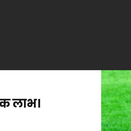
ारिक लाभ।
n
्रॉबेरी