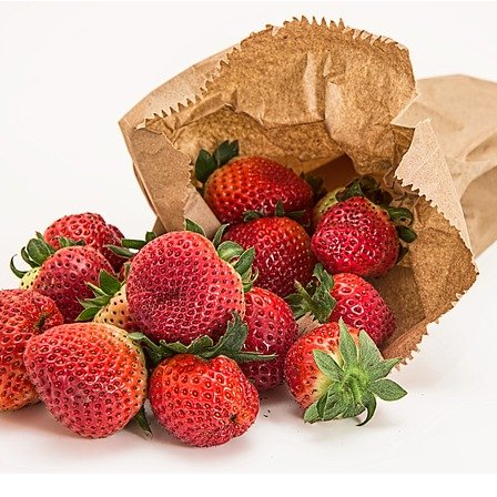
की
खे
फा
एवं
व्
ल