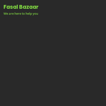
Skip
Fasal Bazaar
to
We are here to help you
content