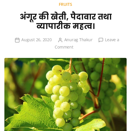
FRUITS
अंगूर की खेती, पैदावार तथा
व्यापारीक महत्व।
August 26, 2020
Anurag Thakur
Leave a
on
Comment
अंगूर
की
खेती,
पैदावार
तथा
व्यापारीक
महत्व।