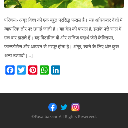
परिचय:- अंगूर विश्व की एक बहुत प्रसिद्ध फसल है। यह अधिकतर देशों में
व्यापारिक तौर पर उगाई जाती है। यह बेल की फसल है, इसके पत्ते साल में
एक बार झड़ते हैं। यह विटामिन बी और खनिज पदार्थ जैसे कैल्सियम,
फास्फोरोस और आयरन से भरपूर होता है। अंगूर, खाने के लिए और कुछ
अन्य उत्पादों […]
F
T
Pi
W
Li
a
w
nt
h
n
c
itt
er
at
k
e
er
e
s
e
b
st
A
dI
o
p
n
©Fasalbazaar All Rights Reserved.
o
p