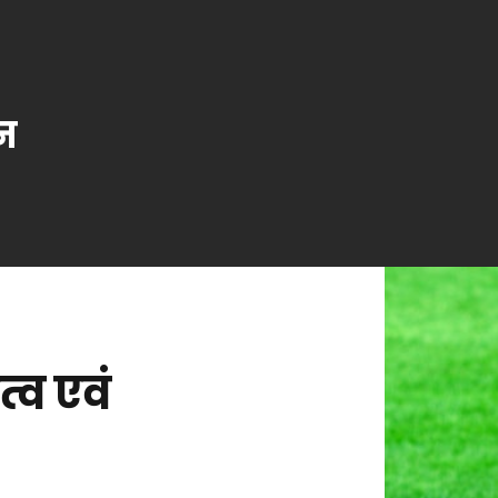
न
्व एवं