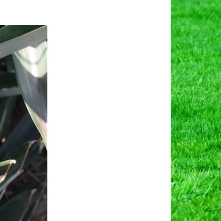
on
अनानास
ी
्यापारिक
ेती,
हत्व
वं
लाभ।