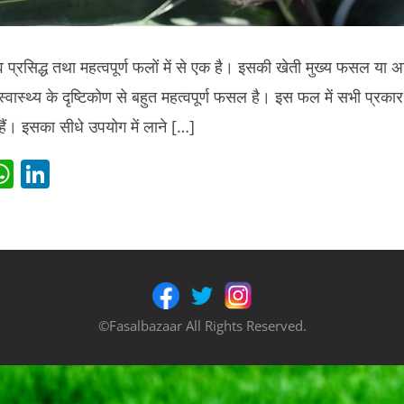
प्रसिद्ध तथा महत्वपूर्ण फलों में से एक है। इसकी खेती मुख्य फसल या अ
वास्थ्य के दृष्टिकोण से बहुत महत्वपूर्ण फसल है। इस फल में सभी प्रक
 हैं। इसका सीधे उपयोग में लाने […]
i
W
Li
t
h
n
r
at
k
s
e
t
A
dI
p
n
©Fasalbazaar All Rights Reserved.
p