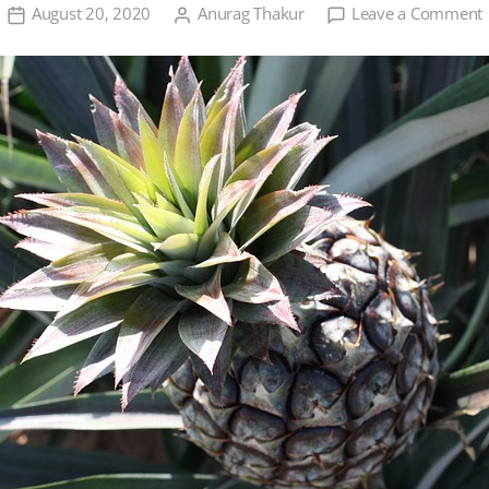
August 20, 2020
Anurag Thakur
Leave a Comment
क
व
ख
म
ए