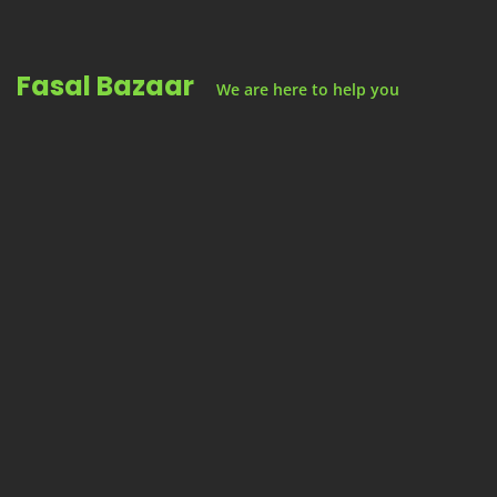
Skip
to
Fasal Bazaar
content
We are here to help you