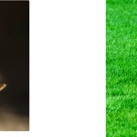
ी
ेती,
ायदे
ं
्यापारिक
ाभ।