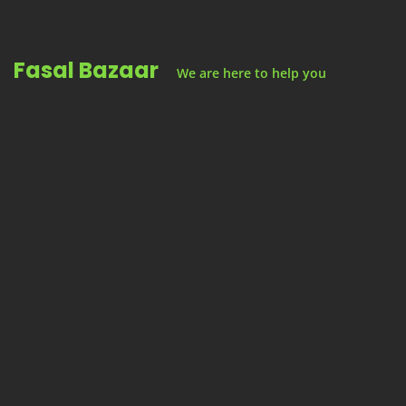
Skip
to
Fasal Bazaar
content
We are here to help you