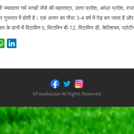
ज्यादातर गर्म जगहों जैसे की महाराष्ट्र, उत्तर प्रदेश, आंध्र प्रदेश, रा
 गुजरात में होती है। एक अनार का पौधा 3-4 वर्ष में पेड़ बन जाता है औ
 के दानों में विटामिन ए, विटामिन बी-12, विटामिन डी, कैल्शियम, प्रोट
i
W
Li
t
h
n
r
at
k
s
e
t
A
dI
p
n
©Fasalbazaar All Rights Reserved.
p