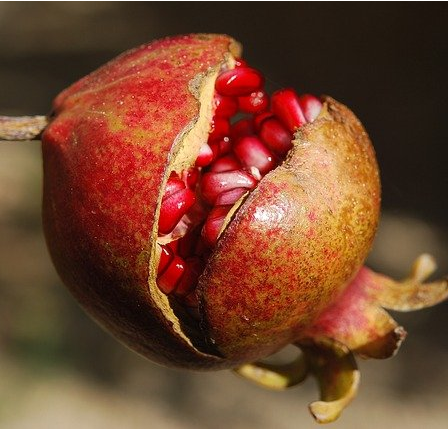
क
ख
फ
एव
व
ल