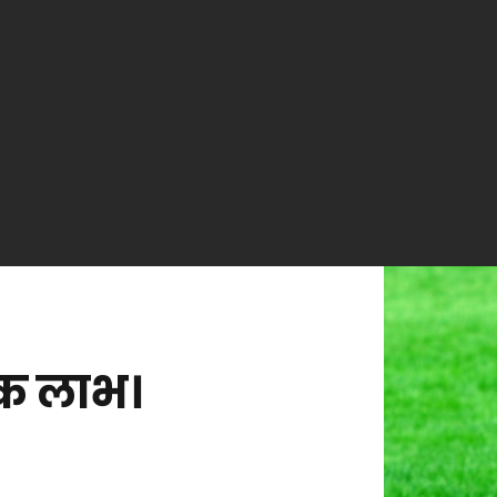
िक लाभ।
n
नार