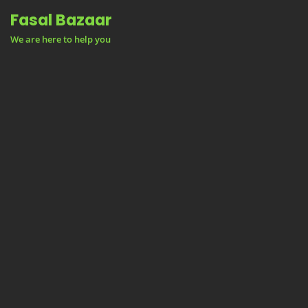
Skip
Fasal Bazaar
to
We are here to help you
content