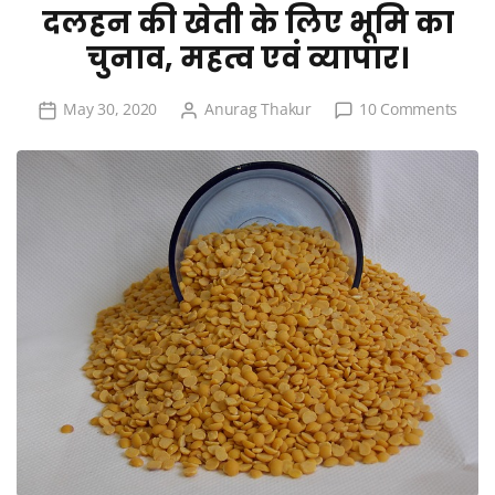
दलहन की खेती के लिए भूमि का
चुनाव, महत्व एवं व्यापार।
on
May 30, 2020
Anurag Thakur
10 Comments
दलहन
की
खेती
के
लिए
भूमि
का
चुनाव,
महत्व
एवं
व्यापार