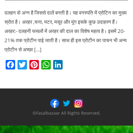
दलहन वो अन्न है जिससे दालें बनती है। यह वनस्पति में प्रोटिन का मुख्य
स्रोत है। अरहर ,चना, मटर, मसूर और मूंग इसके कुछ उदाहरण हैं।
अरहर:- दलहनी फसलों में अरहर की दाल का विशेष महत्व है। इसमें 20-
21% तक प्रोटीन पाई जाती है। साथ ही इस प्रोटीन का पाचन भी अन्य
प्रोटीन से अच्छा […]
F
T
Pi
W
Li
a
w
nt
h
n
c
itt
er
at
k
e
er
e
s
e
b
st
A
dI
o
p
n
©Fasalbazaar All Rights Reserved.
o
p
k