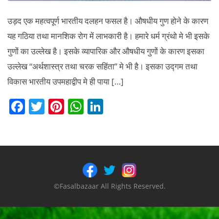
उड़द एक महत्वपूर्ण भारतीय दलहन फसल है। औषधीय गुण होने के कारण
यह गठिया तथा मानशिक रोग में लाभकारी है। हमारे धर्म ग्रंथो मे भी इसके
गुणों का उल्लेख है। इसके व्यापारिक और औषधीय गुणों के कारण इसका
उल्लेख “अर्थशास्त्र तथा चरक सहिंता” मे भी है। इसका उद्गम तथा
विकास भारतीय उपमहाद्वीप मे ही पाया […]
F
T
Pi
W
Li
a
w
nt
h
n
c
itt
er
at
k
e
er
e
s
e
b
st
A
dI
o
p
n
©Fasalbazaar All Rights Reserved.
o
p
k