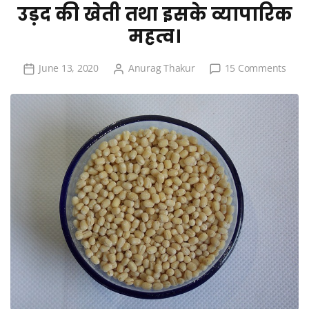
उड़द की खेती तथा इसके व्यापारिक
महत्व।
on
June 13, 2020
Anurag Thakur
15 Comments
उड़द
की
खेती
तथा
इसके
व्यापार
महत्व।