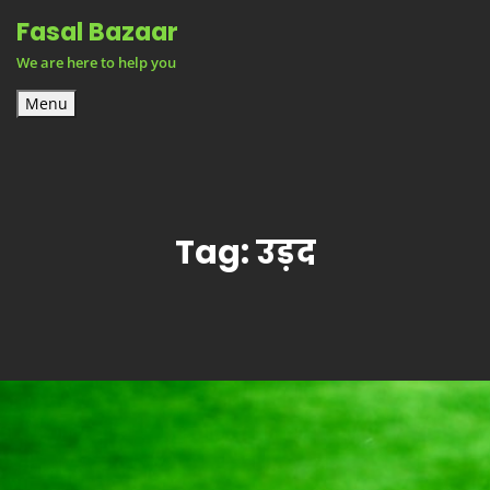
Skip
Fasal Bazaar
to
We are here to help you
content
Menu
Tag:
उड़द