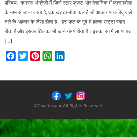
परिचय:- कमरख अंग्रेजी में जिसे स्टार फ्रूट और वैज्ञानिक में कारामबोला
के नाम से जाना जाता है, एक खट्टा-मीठा फल है जो आकार पांच-बिंदु वाले
तारे के आकार के जैसा होता है। इस फल के गूदे में हल्का खट्टा स्वाद
होता है और इसका छिलका भी खाने योग्य होता है। इसका रंग पीला या हरा
[…]
F
T
Pi
W
Li
a
w
nt
h
n
c
itt
er
at
k
e
er
e
s
e
b
st
A
dI
o
p
n
©Fasalbazaar All Rights Reserved.
o
p
k