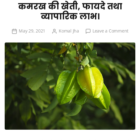
कमरख की खेती, फायदे तथा
व्यापारिक लाभ।
on
May 29, 2021
Komal Jha
Leave a Comment
कमरख
की
खेती,
फायदे
तथा
व्यापारि
लाभ।