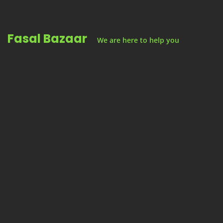
Skip
to
Fasal Bazaar
content
We are here to help you