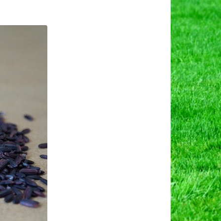
on
ाला
चावल
किसानों
ा
ाला
ीरा)
ी
ेती
था
्यापार।