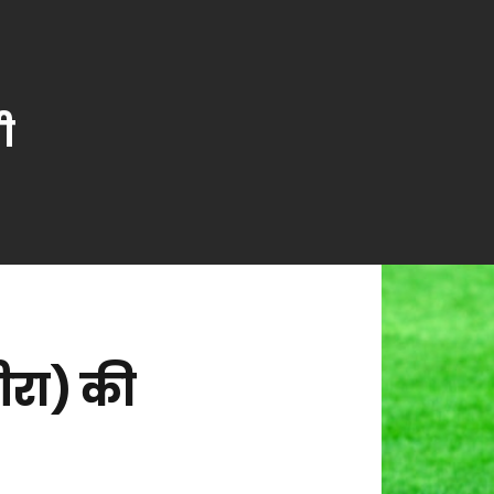
ी
ीरा) की