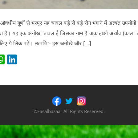
षधीय गुणों से भरपूर यह चावल बड़े से बड़े रोग भगाने में अत्यंत उपयोगी 
ित है। यह एक अनोखा चावल है जिसका नाम है चाक हाओ अर्थात (काला 
लिए ये लिंक पढ़ें। उत्पत्ति:- इस अनोखे और […]
i
W
Li
t
h
n
r
at
k
s
e
t
A
dI
p
n
©Fasalbazaar All Rights Reserved.
p