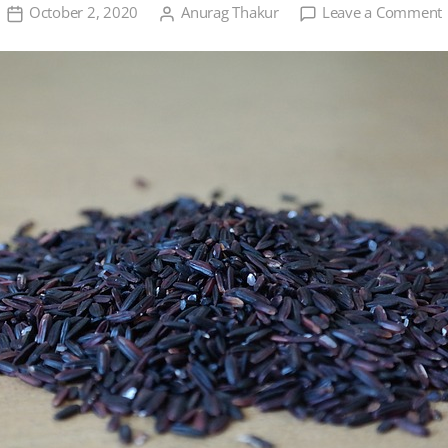
October 2, 2020
Anurag Thakur
Leave a Comment
क
(
क
क
ह
क
ख
त
व