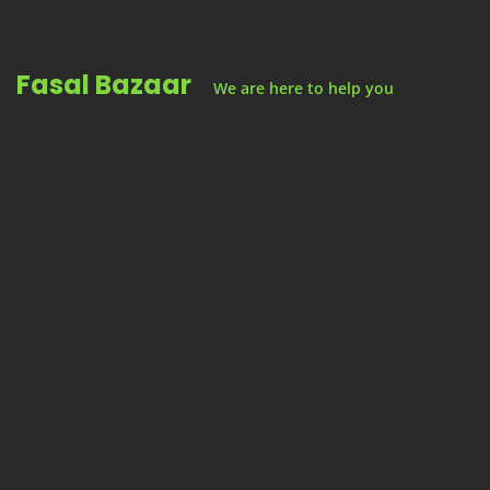
Skip
to
Fasal Bazaar
content
We are here to help you