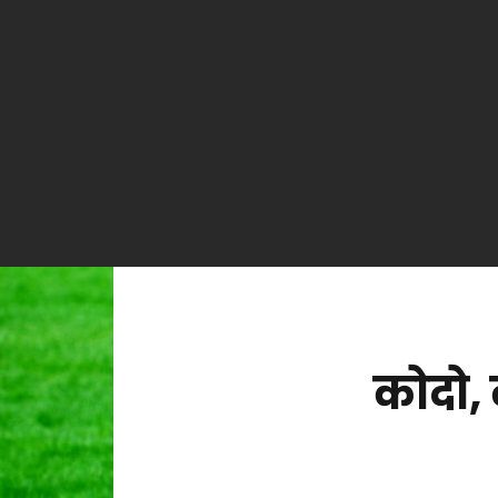
कोदो, 