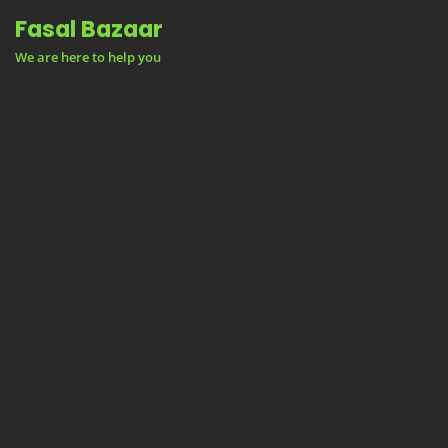
Skip
Fasal Bazaar
to
We are here to help you
content