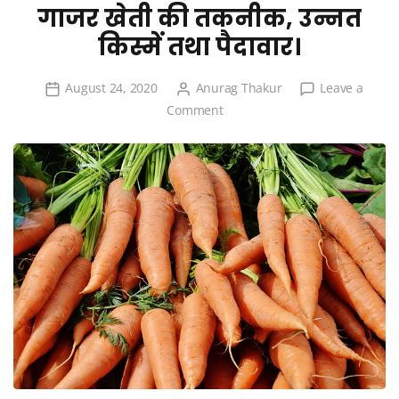
गाजर खेती की तकनीक, उन्नत
किस्में तथा पैदावार।
August 24, 2020
Anurag Thakur
Leave a
on
Comment
गाजर
खेती
की
तकनीक,
उन्नत
किस्में
तथा
पैदावार।