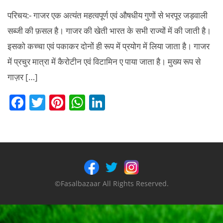
परिचय:- गाजर एक अत्यंत महत्वपूर्ण एवं औषधीय गुणों से भरपूर जड़वाली
सब्जी की फ़सल है। गाजर की खेती भारत के सभी राज्यों में की जाती है।
इसको कच्चा एवं पकाकर दोनों ही रूप में प्रयोग में लिया जाता है। गाजर
में प्रचुर मात्रा में कैरोटीन एवं विटामिन ए पाया जाता है। मुख्य रूप से
गाज़र […]
F
T
Pi
W
Li
a
w
nt
h
n
c
itt
er
at
k
e
er
e
s
e
b
st
A
dI
o
p
n
©Fasalbazaar All Rights Reserved.
o
p
k