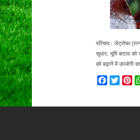
परिचय:- जेट्रोफा (रत्
सूधार, भूमि कटाव को रो
को बढ़ानें में उपयोगी
F
T
P
a
w
n
c
itt
e
e
er
e
b
s
o