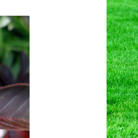
फा
योत)
िक
।