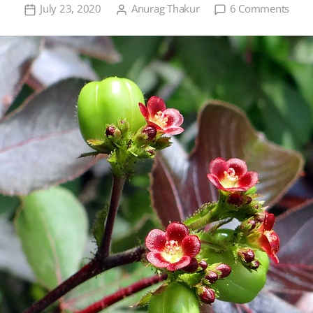
on
July 23, 2020
Anurag Thakur
6 Comments
जेट्रो
(रतनज्
की
व्यापार
खेती,
एवं
उन्नत
किस्में