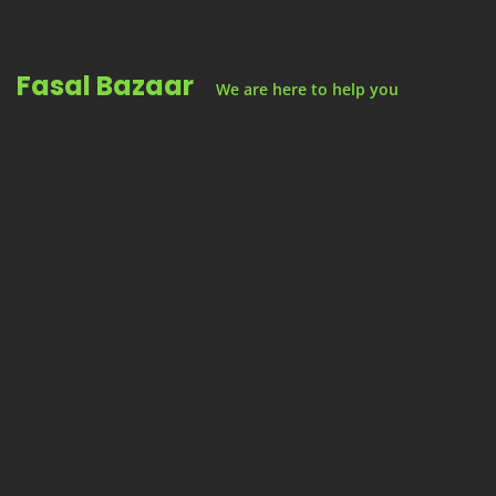
Skip
to
Fasal Bazaar
content
We are here to help you