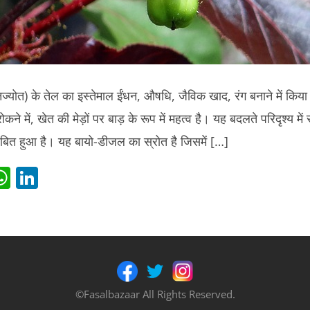
नज्योत) के तेल का इस्तेमाल ईंधन, औषधि, जैविक खाद, रंग बनाने में किया
कने में, खेत की मेड़ों पर बाड़ के रूप में महत्व है। यह बदलते परिदृश्य म
 साबित हुआ है। यह बायो-डीजल का स्रोत है जिसमें […]
i
W
Li
t
h
n
r
at
k
s
e
t
A
dI
p
n
©Fasalbazaar All Rights Reserved.