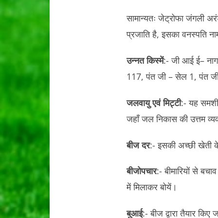
सामान्यतः जेट्रोफा जंगली अर
प्रजाति है, इसका वनस्पति न
उन्नत किस्में
:- जी आई ई– नागप
117, पंत जी – सेल 1, पंत जी 
जलवायु एवं मिट्टी
:- यह समशीत
जहाँ जल निकास की उत्तम व्य
बीज दर
:- इसकी अच्छी खेती के
बीजोपचार
:- बीमारियों से बचा
में मिलाकर बोयें।
बुआई
:- बीज द्वारा तैयार किए 