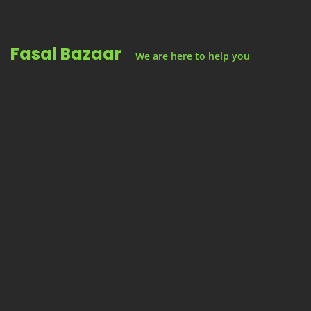
Skip
to
Fasal Bazaar
content
We are here to help you