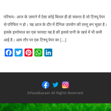
परिचय:- आज के ज़माने में ऐसा कोई बिरला ही हो सकता है जो टिश्यू पेपर
से परिचित न हो। यह आज के दौर में दैनिक उपयोग की वस्तु बन चुका है।
इसके इस्तेमाल का एक फायदा यह है की इससे पानी के खर्च में भी कमी
आई है। आम तौर पर एक टिश्यू पेपर का […]
F
T
Pi
W
Li
a
w
nt
h
n
c
itt
er
at
k
e
er
e
s
e
b
st
A
dI
o
p
n
©Fasalbazaar All Rights Reserved.
o
p
k