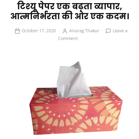
टिश्यू पेपर एक बढ़ता व्यापार,
आत्मनिर्भरता की ओर एक कदम।
October 17, 2020
Anurag Thakur
Leave a
on
Comment
टिश्यू
पेपर
एक
बढ़ता
व्यापार,
आत्मनिर्भरता
की
ओर
एक
कदम।