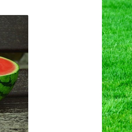
n
रबूज
ी
ेती,
ुआई
ी
िधि
ं
्यापारिक
ाभ।