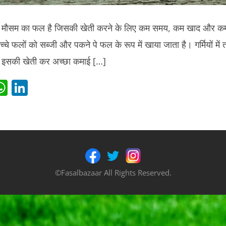
 मौसम का फल है जिसकी खेती करने के लिए कम समय, कम खाद और कम
्चे फलों को सब्जी और पकने पे फल के रूप में खाया जाता है। गर्मियों में
न इसकी खेती कर अच्छा कमाई […]
i
W
Li
t
h
n
r
at
k
s
e
t
A
dI
p
n
©Fasalbazaar All Rights Reserved.
p