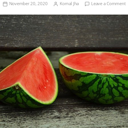
o
November 20, 2020
Komal Jha
Leave a Comment
त
क
ख
ब
क
व
एव
व
ल