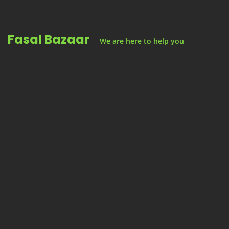
Skip
to
Fasal Bazaar
content
We are here to help you