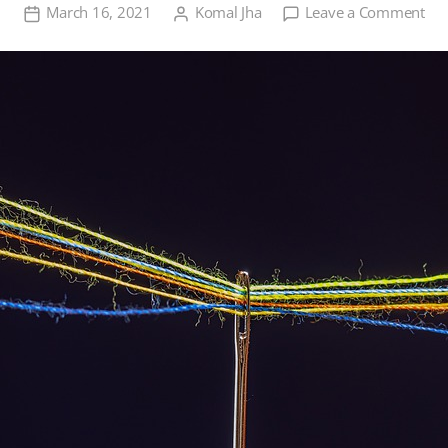
on
March 16, 2021
Komal Jha
Leave a Comment
धागा
बनान
का
उद्यो
व्याप
की
शुर
एवं
उचि
योज