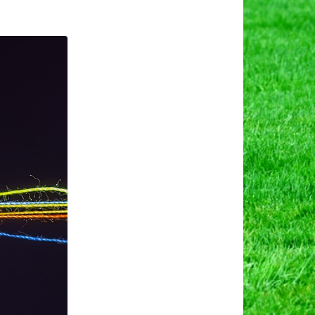
े
ग,
ार
ुआत
त
ना।