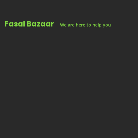
Skip
to
Fasal Bazaar
content
We are here to help you