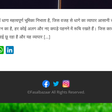
ं धागा महत्वपूर्ण भूमिका निभाता है, जिस वजह से धागे का व्यापार आसान
 का है, हर कोई अलग और नए कपड़े पहनने में रूचि रखते हैं। जिस कार
ाई छू रहा है और यह व्यापार […]
i
W
Li
t
h
n
r
at
k
s
e
t
A
dI
p
n
©Fasalbazaar All Rights Reserved.
p