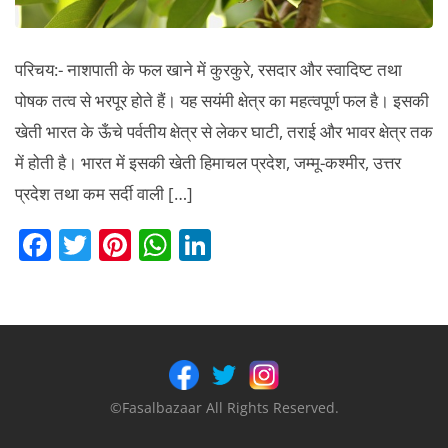
परिचय:- नाशपाती के फल खाने में कुरकुरे, रसदार और स्वादिष्ट तथा
पोषक तत्व से भरपूर होते हैं। यह सयंमी क्षेत्र का महत्वपूर्ण फल है। इसकी
खेती भारत के ऊँचे पर्वतीय क्षेत्र से लेकर घाटी, तराई और भावर क्षेत्र तक
में होती है। भारत में इसकी खेती हिमाचल प्रदेश, जम्मू-कश्मीर, उत्तर
प्रदेश तथा कम सर्दी वाली […]
F
T
Pi
W
Li
a
w
nt
h
n
c
itt
er
at
k
e
er
e
s
e
b
st
A
dI
o
p
n
©Fasalbazaar All Rights Reserved.
o
p