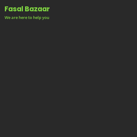
Skip
Fasal Bazaar
to
We are here to help you
content