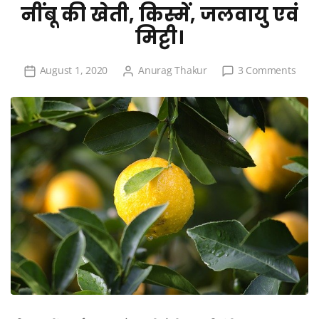
नींबू की खेती, किस्में, जलवायु एवं
मिट्टी।
on
August 1, 2020
Anurag Thakur
3 Comments
नींबू
की
खेती,
किस्में,
जलवाय
एवं
मिट्टी