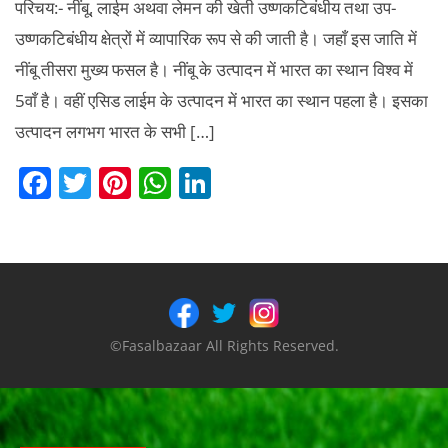
परिचय:- नींबू, लाईम अथवा लेमन की खेती उष्णकटिबंधीय तथा उप-
उष्णकटिबंधीय क्षेत्रों में व्यापारिक रूप से की जाती है। जहाँ इस जाति में
नींबू तीसरा मुख्य फसल है। नींबू के उत्पादन में भारत का स्थान विश्व में
5वाँ है। वहीं एसिड लाईम के उत्पादन में भारत का स्थान पहला है। इसका
उत्पादन लगभग भारत के सभी […]
F
T
Pi
W
Li
a
w
nt
h
n
c
itt
er
at
k
e
er
e
s
e
b
st
A
dI
o
p
n
©Fasalbazaar All Rights Reserved.
o
p
k