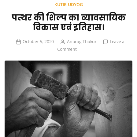
KUTIR UDYOG
पत्थर की शिल्प का व्यावसायिक
विकास एवं इतिहास।
October 5, 2020
Anurag Thakur
Leave a
on
Comment
पत्थर
की
शिल्प
का
व्यावसायिक
विकास
एवं
इतिहास।