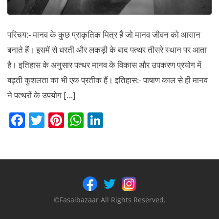
परिचय:- मानव के कुछ प्राकृतिक मित्र हैं जो मानव जीवन को आसान
बनाते हैं। इसमें से धरती और लकड़ी के बाद पत्थर तीसरे स्थान पर आता
है। इतिहास के अनुसार पत्थर मानव के विकास और उपकरण प्रयोग में
बढ़ती कुशलता का भी एक प्रतीक हैं। इतिहास:- पाषाण काल से ही मानव
ने पत्थरों के उपयोग […]
F
T
Pi
W
Li
a
w
nt
h
n
c
itt
er
at
k
e
er
e
s
e
b
st
A
dI
o
p
n
©Fasalbazaar All Rights Reserved.
o
p