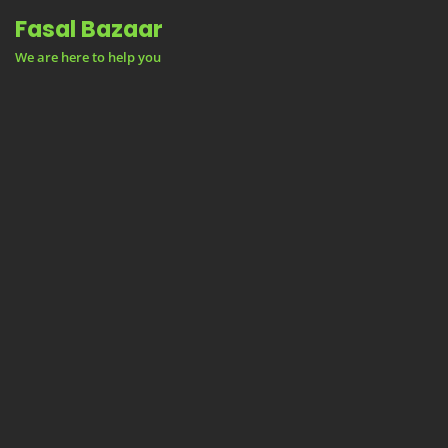
Skip
Fasal Bazaar
to
We are here to help you
content