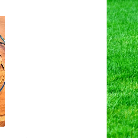
on
ापड़
नाने
ी
िधि,
द्योग
वं
्यापारिक
लाभ।