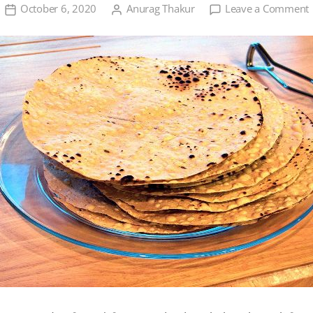
October 6, 2020
Anurag Thakur
Leave a Comment
प
ब
क
व
उ
ए
व