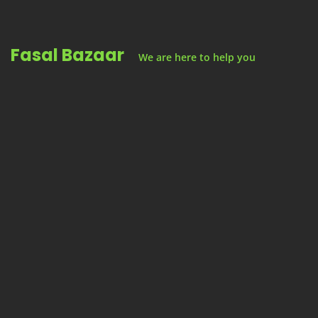
Skip
to
Fasal Bazaar
content
We are here to help you