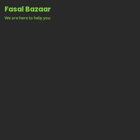
Skip
Fasal Bazaar
to
We are here to help you
content