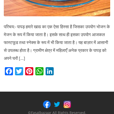
परिचय:- पापड़ हमारे खाद्य का एक ऐसा हिस्सा है जिसका उपयोग भोजन के
मेजन के रूप में किया जाता है। इसके साथ ही इसका उपयोग आजकल
फास्टफूड तथा स्नेक्स के रूप में भी किया जाता है। यह बाज़ार में आसानी
से उपलब्ध होता है। ग्रामीण क्षेत्र में महिलाएँ अनेक प्रकार के पापड़ को
अपने घरों […]
F
T
Pi
W
Li
a
w
nt
h
n
c
itt
er
at
k
e
er
e
s
e
b
st
A
dI
o
p
n
©Fasalbazaar All Rights Reserved.