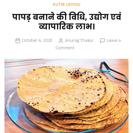
KUTIR UDYOG
पापड़ बनाने की विधि, उद्योग एवं
व्यापारिक लाभ।
October 6, 2020
Anurag Thakur
Leave a
on
Comment
पापड़
बनाने
की
विधि,
उद्योग
एवं
व्यापारिक
लाभ।