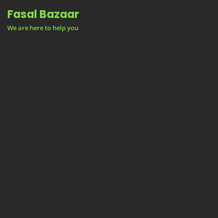
Skip
Fasal Bazaar
to
We are here to help you
content