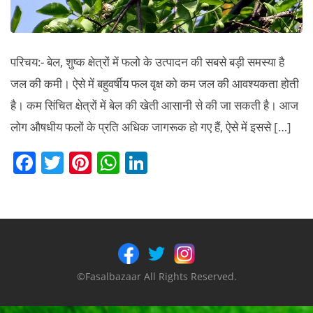
परिचय:- बेल, शुष्क क्षेत्रों में फलो के उत्पादन की सबसे बड़ी समस्या है
जल की कमी। ऐसे में बहुवर्षीय फल वृक्ष को कम जल की आवश्यकता होती
है। कम सिंचित क्षेत्रों में बेल की खेती आसानी से की जा सकती है। आज
लोग औषधीय फलों के प्रति अधिक जागरूक हो गए हैं, ऐसे में इससे […]
F
T
Pi
W
Li
a
w
nt
h
n
c
itt
er
at
k
e
er
e
s
e
b
st
A
dI
o
p
n
©Fasalbazaar All Rights Reserved.
o
p