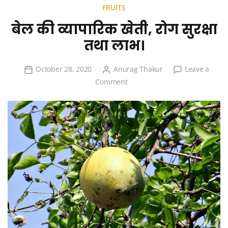
FRUITS
बेल की व्यापारिक खेती, रोग सुरक्षा
तथा लाभ।
October 28, 2020
Anurag Thakur
Leave a
on
Comment
बेल
की
व्यापारिक
खेती,
रोग
सुरक्षा
तथा
लाभ।