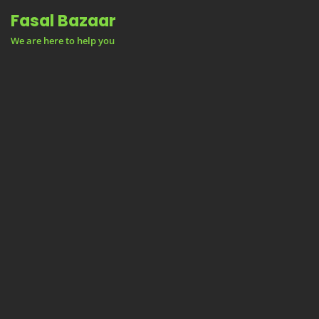
Skip
Fasal Bazaar
to
We are here to help you
content