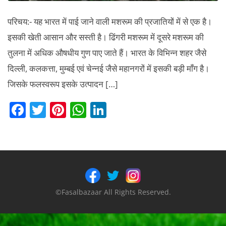
परिचय:- यह भारत में पाई जाने वाली मशरूम की प्रजातियों में से एक है।
इसकी खेती आसान और सस्ती है। ढिंगरी मशरूम में दूसरे मशरूम की
तुलना में अधिक औषधीय गुण पाए जाते हैं। भारत के विभिन्न शहर जैसे
दिल्ली, कलकत्ता, मुम्बई एवं चेन्नई जैसे महानगरों में इसकी बड़ी माँग है।
जिसके फलस्वरूप इसके उत्पादन […]
F
T
Pi
W
Li
a
w
nt
h
n
c
itt
er
at
k
e
er
e
s
e
b
st
A
dI
o
p
n
©Fasalbazaar All Rights Reserved.
o
p
k