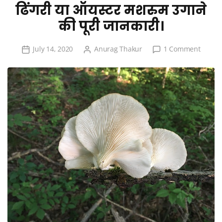
ढिंगरी या ऑयस्टर मशरुम उगाने
की पूरी जानकारी।
on
July 14, 2020
Anurag Thakur
1 Comment
ढिंगरी
या
ऑयस्टर
मशरुम
उगाने
की
पूरी
जानकार