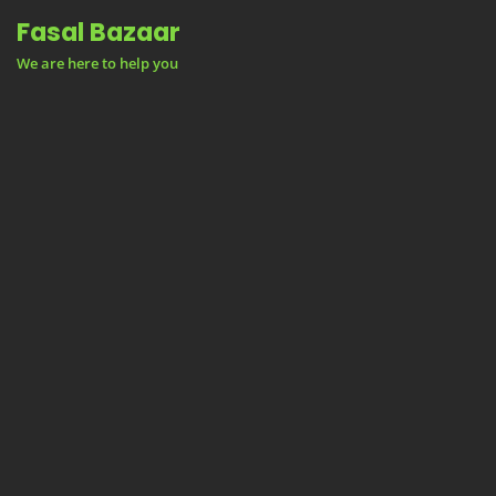
Skip
Fasal Bazaar
to
We are here to help you
content