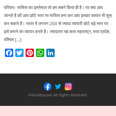
परिचय:- माचिस का इस्तेमाल तो हम सबने किया ही है। पर क्या आप
जानते है की आप छोटे स्तर पर माचिस बना कर आप इसका व्यापार भी शुरू
कर सकते हैं। भारत में लगभग 200 से ज्यादा व्यापारी छोटे बड़े स्तर पर
इसे बनाने का व्यापार करते हैं। ज्यादातर यह काम महाराष्ट्र, मध्य प्रदेश,
पश्चिम […]
F
T
Pi
W
Li
a
w
nt
h
n
c
itt
er
at
k
e
er
e
s
e
b
st
A
dI
o
p
n
©Fasalbazaar All Rights Reserved.
o
p
k