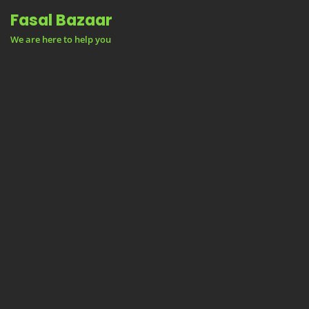
Skip
Fasal Bazaar
to
We are here to help you
content