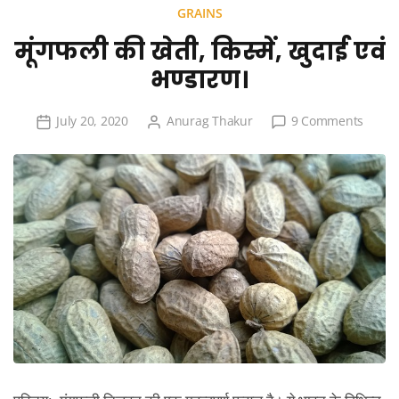
GRAINS
मूंगफली की खेती, किस्में, खुदाई एवं
भण्डारण।
on
July 20, 2020
Anurag Thakur
9 Comments
मूंगफली
की
खेती,
किस्में,
खुदाई
एवं
भण्डार