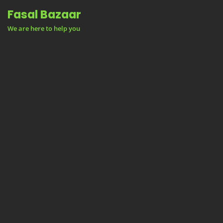
Skip
Fasal Bazaar
to
We are here to help you
content