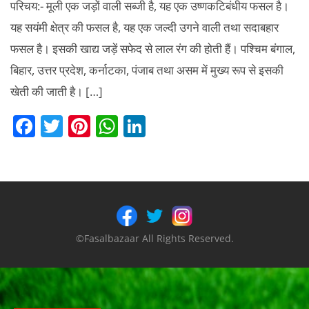
परिचय:- मूली एक जड़ों वाली सब्जी है, यह एक उष्णकटिबंधीय फसल है।
यह सयंमी क्षेत्र की फसल है, यह एक जल्दी उगने वाली तथा सदाबहार
फसल है। इसकी खाद्य जड़ें सफेद से लाल रंग की होती हैं। पश्चिम बंगाल,
बिहार, उत्तर प्रदेश, कर्नाटका, पंजाब तथा असम में मुख्य रूप से इसकी
खेती की जाती है। […]
F
T
Pi
W
Li
a
w
nt
h
n
c
itt
er
at
k
e
er
e
s
e
b
st
A
dI
o
p
n
©Fasalbazaar All Rights Reserved.
o
p
k