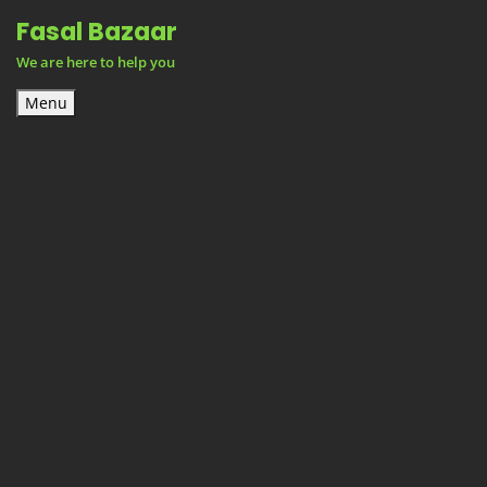
Skip
Fasal Bazaar
to
We are here to help you
content
Menu