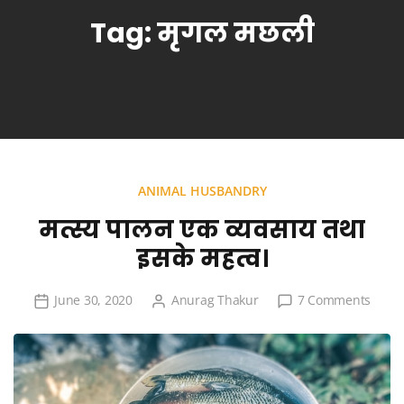
Tag:
मृगल मछली
ANIMAL HUSBANDRY
मत्स्य पालन एक व्यवसाय तथा
इसके महत्व।
on
June 30, 2020
Anurag Thakur
7 Comments
मत्स्य
पालन
एक
व्यवसाय