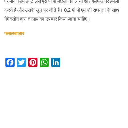
परजीवी डियोडेक्टीलस एस पी पी मछली की त्वचा और गलफड़ पर हमला
करते है और उसके खून पर जीते हैं। 0.2 पी पी एम की सघनता के साथ
गेमेक्सीन द्वारा तालाब का उपचार किया जाना चाहिए।
फसलबाज़ार
F
T
Pi
W
Li
a
w
nt
h
n
c
itt
er
at
k
e
er
e
s
e
b
st
A
dI
o
p
n
o
p
k