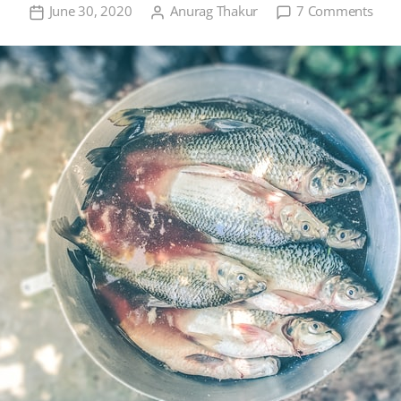
on
June 30, 2020
Anurag Thakur
7 Comments
मत्स्य
पालन
एक
व्यवस
तथा
इसके
महत्व