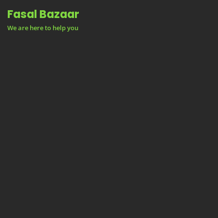
Skip
Fasal Bazaar
to
We are here to help you
content