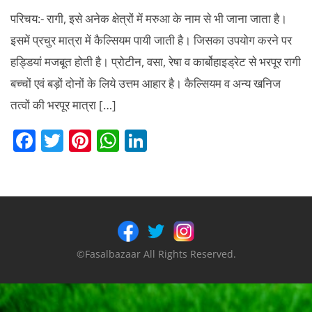
परिचय:- रागी, इसे अनेक क्षेत्रों में मरुआ के नाम से भी जाना जाता है।
इसमें प्रचुर मात्रा में कैल्सियम पायी जाती है। जिसका उपयोग करने पर
हड्डियां मजबूत होती है। प्रोटीन, वसा, रेषा व कार्बोहाइड्रेट से भरपूर रागी
बच्चों एवं बड़ों दोनों के लिये उत्तम आहार है। कैल्सियम व अन्य खनिज
तत्वों की भरपूर मात्रा […]
F
T
Pi
W
Li
a
w
nt
h
n
c
itt
er
at
k
e
er
e
s
e
b
st
A
dI
o
p
n
©Fasalbazaar All Rights Reserved.
o
p
k