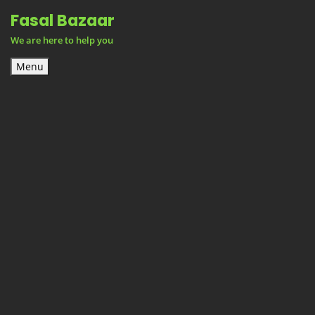
Skip
Fasal Bazaar
to
We are here to help you
content
Menu