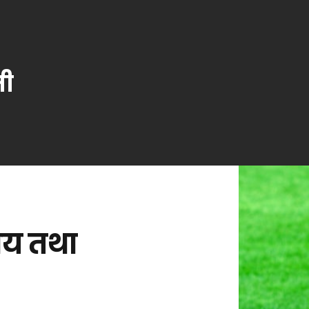
ती
मय तथा