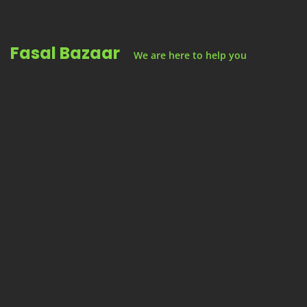
Skip
to
Fasal Bazaar
content
We are here to help you