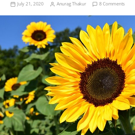
on
July 21, 2020
Anurag Thakur
8 Comments
सूरजम
की
खेती,
बुआई
का
समय
तथा
आमदन