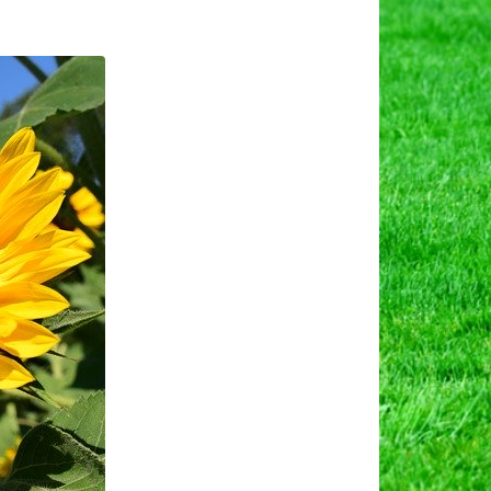
ुखी
ी।