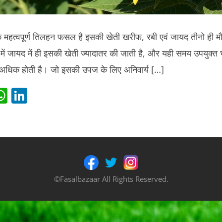
 महत्वपूर्ण तिलहन फसल है इसकी खेती खरीफ, रबी एवं जायद तीनो ही म
में जायद में ही इसकी खेती ज्यादातर की जाती है, और यही समय उपयुक्त भ
ी अधिक होती है। जो इसकी उपज के लिए अनिवार्य […]
i
W
Li
t
h
n
r
at
k
s
e
t
A
dI
p
n
©Fasalbazaar All Rights Reserved.
p