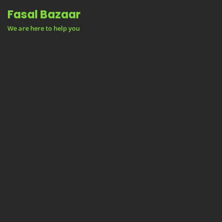
Skip
Fasal Bazaar
to
We are here to help you
content