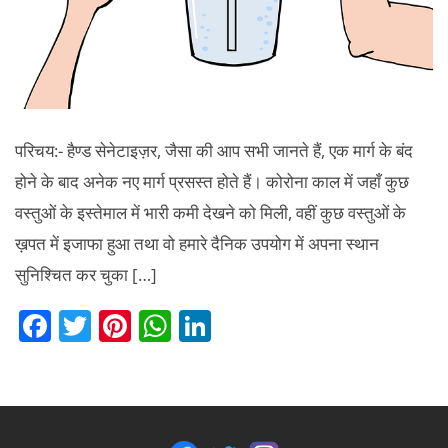
परिचय:- हैण्ड सेनेटाइज़र, जैसा की आप सभी जानते हैं, एक मार्ग के बंद
होने के बाद अनेक नए मार्ग प्रसस्त होते हैं। कोरोना काल में जहाँ कुछ
वस्तुओं के इस्तेमाल में भारी कमी देखने को मिली, वहीं कुछ वस्तुओं के
ख़पत में इजाफा हुआ तथा वो हमारे दैनिक उपयोग में अपना स्थान
सुनिश्चित कर चुका […]
F
T
Pi
W
Li
a
w
nt
h
n
c
itt
er
at
k
e
er
e
s
e