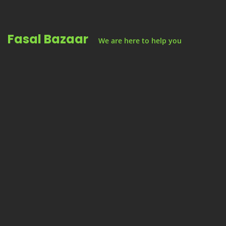
Skip
to
Fasal Bazaar
content
We are here to help you