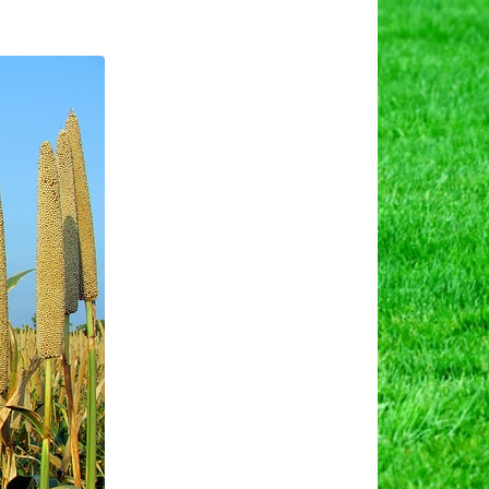
ा
य
ारिक
व।