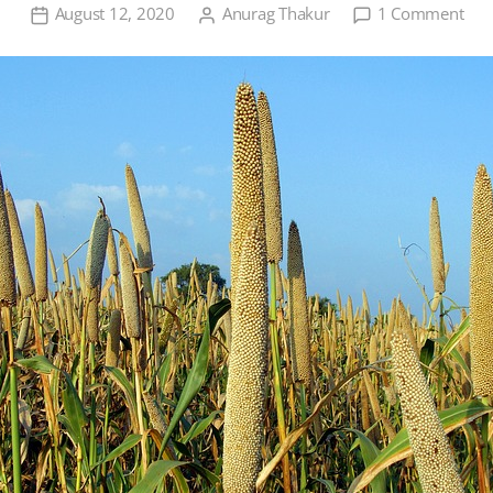
on
August 12, 2020
Anurag Thakur
1 Comment
बाजर
की
खेती
एक
परिच
तथा
व्याप
महत्