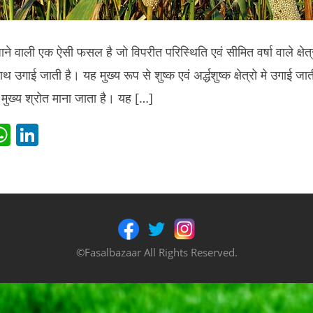
ाने वाली एक ऐसी फसल है जो विपरीत परिस्थिति एवं सीमित वर्षा वाले क्षे
थ उगाई जाती है। यह मुख्य रूप से शुष्क एवं अर्द्धशुष्क क्षेत्रो मे उगाई जाती
ा मुख्य श्रोत माना जाता है। यह […]
i
W
Li
t
h
n
r
at
k
s
e
t
A
dI
p
n
©Fasalbazaar All Rights Reserved.
p