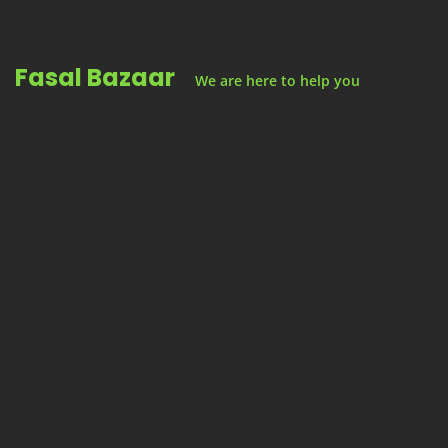
Skip
to
Fasal Bazaar
content
We are here to help you