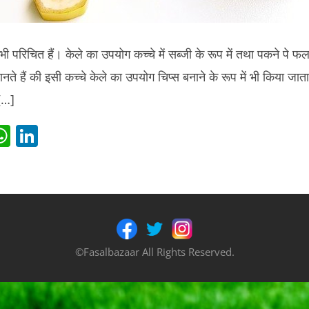
ी परिचित हैं। केले का उपयोग कच्चे में सब्जी के रूप में तथा पकने पे फल
ते हैं की इसी कच्चे केले का उपयोग चिप्स बनाने के रूप में भी किया जाता
 […]
i
W
Li
t
h
n
r
at
k
s
e
t
A
dI
p
n
©Fasalbazaar All Rights Reserved.
p