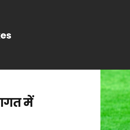
es
ागत में