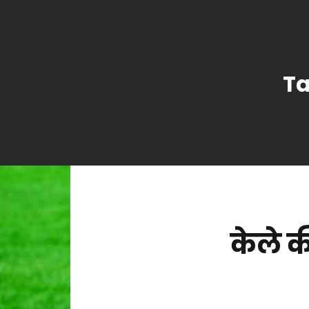
T
केले क