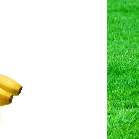
on
केले
की
चिप्स
का
व्यवसाय
कम
लागत
में
अधिक
लाभ।