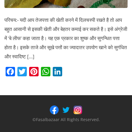
परिचय:- यदी आप तेजपत्ता की खेती करने में दिलचस्पी रखते है तो आप
बहुत आसानी से इसकी खेती और बेहतर कमाई कर सकते है। इसे अंग्रेजी
में ‘बे लीफ‘ कहा जाता है। यह एक प्रकार का शुष्क और सुगन्धित पत्ता
होता है। इसके ताजे और सूखे पत्तों का ज्यादातर उपयोग खाने को सुगंधित
और स्वादिष्ट […]
F
T
Pi
W
Li
a
w
nt
h
n
c
itt
er
at
k
e
er
e
s
e
b
st
A
dI
o
p
n
©Fasalbazaar All Rights Reserved.
o
p