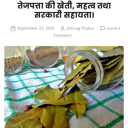
तेजपत्ता की खेती, महत्व तथा
सरकारी सहायता।
September 23, 2020
Anurag Thakur
Leave a
on
Comment
तेजपत्ता
की
खेती,
महत्व
तथा
सरकारी
सहायता।