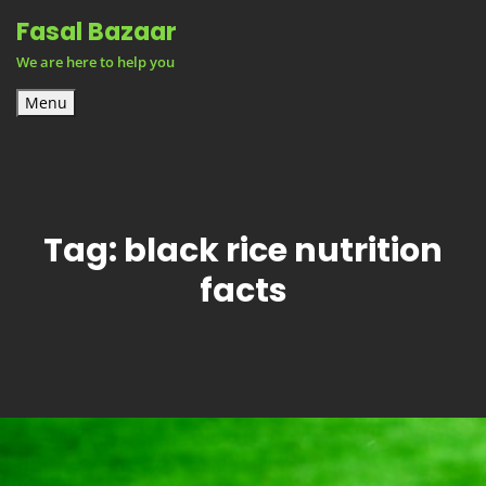
Skip
Fasal Bazaar
to
We are here to help you
content
Menu
Tag:
black rice nutrition
facts