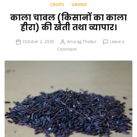
CROPS
GRAINS
काला चावल (किसानों का काला
हीरा) की खेती तथा व्यापार।
October 2, 2020
Anurag Thakur
Leave a
on
Comment
काला
चावल
(किसानों
का
काला
हीरा)
की
खेती
तथा
व्यापार।