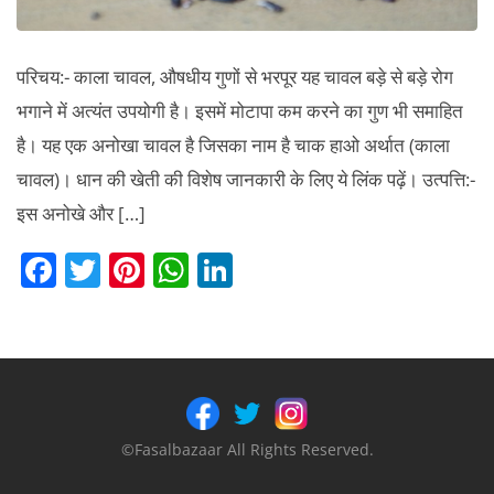
परिचय:- काला चावल, औषधीय गुणों से भरपूर यह चावल बड़े से बड़े रोग
भगाने में अत्यंत उपयोगी है। इसमें मोटापा कम करने का गुण भी समाहित
है। यह एक अनोखा चावल है जिसका नाम है चाक हाओ अर्थात (काला
चावल)। धान की खेती की विशेष जानकारी के लिए ये लिंक पढ़ें। उत्पत्ति:-
इस अनोखे और […]
F
T
Pi
W
Li
a
w
nt
h
n
c
itt
er
at
k
e
er
e
s
e
b
st
A
dI
o
p
n
©Fasalbazaar All Rights Reserved.
o
p