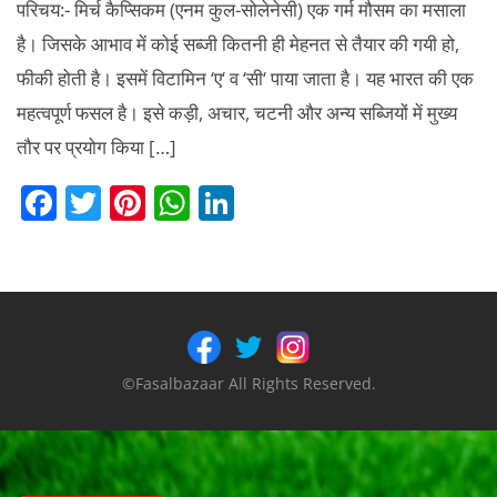
परिचय:- मिर्च कैप्सिकम (एनम कुल-सोलेनेसी) एक गर्म मौसम का मसाला
है। जिसके आभाव में कोई सब्जी कितनी ही मेहनत से तैयार की गयी हो,
फीकी होती है। इसमें विटामिन ‘ए‘ व ‘सी‘ पाया जाता है। यह भारत की एक
महत्वपूर्ण फसल है। इसे कड़ी, अचार, चटनी और अन्य सब्जियों में मुख्य
तौर पर प्रयोग किया […]
F
T
Pi
W
Li
a
w
nt
h
n
c
itt
er
at
k
e
er
e
s
e
b
st
A
dI
o
p
n
©Fasalbazaar All Rights Reserved.
o
p
k