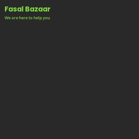
Skip
Fasal Bazaar
to
We are here to help you
content