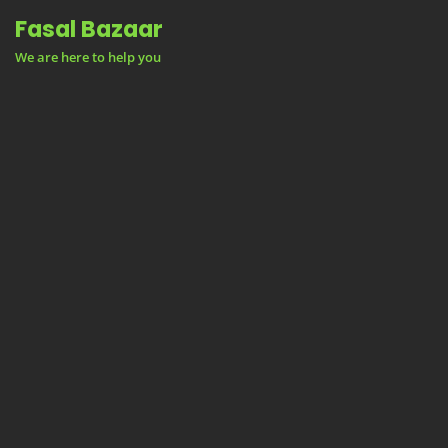
Skip
Fasal Bazaar
to
We are here to help you
content