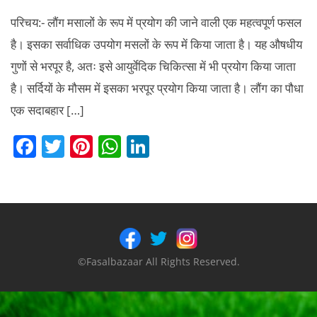
परिचय:- लौंग मसालों के रूप में प्रयोग की जाने वाली एक महत्वपूर्ण फसल
है। इसका सर्वाधिक उपयोग मसलों के रूप में किया जाता है। यह औषधीय
गुणों से भरपूर है, अतः इसे आयुर्वेदिक चिकित्सा में भी प्रयोग किया जाता
है। सर्दियों के मौसम में इसका भरपूर प्रयोग किया जाता है। लौंग का पौधा
एक सदाबहार […]
F
T
Pi
W
Li
a
w
nt
h
n
c
itt
er
at
k
e
er
e
s
e
b
st
A
dI
o
p
n
©Fasalbazaar All Rights Reserved.
o
p
k