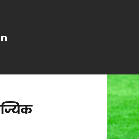
in
िज्यिक