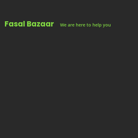
Skip
to
Fasal Bazaar
content
We are here to help you