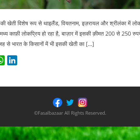
 की खेती विशेष रूप से थाइलैंड, वियतनाम, इज़रायल और श्रीलंका में ल
े मध्य काफ़ी लोकप्रिय हो रहा है, बाज़ार में इसकी क़ीमत 200 से 250 रु
जह से भारत के किसानों में भी इसकी खेती का […]
i
W
Li
t
h
n
r
at
k
s
e
t
A
dI
p
n
©Fasalbazaar All Rights Reserved.
p