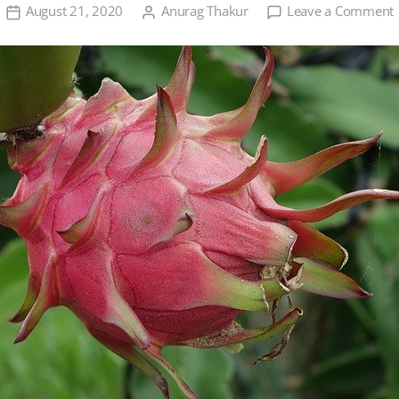
August 21, 2020
Anurag Thakur
Leave a Comment
ड
फ
ख
क
व
ख
ए