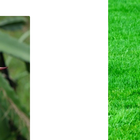
on
्रैगन
्रूट
ेती
े
तकनीक,
ाणिज्यिक
ेती
वं
लाभ।