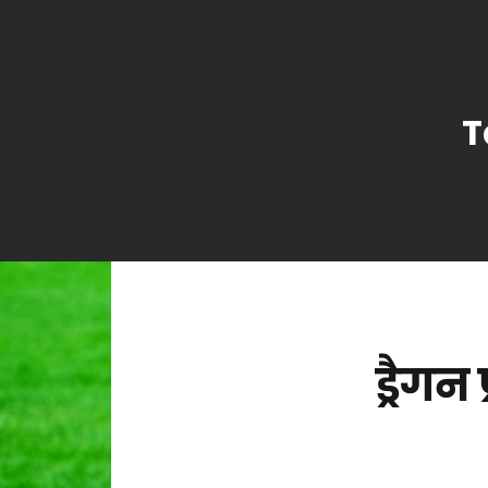
T
ड्रैग