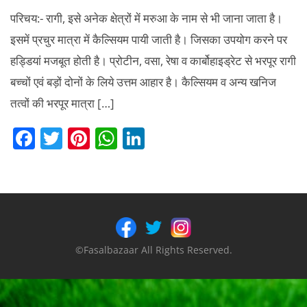
परिचय:- रागी, इसे अनेक क्षेत्रों में मरुआ के नाम से भी जाना जाता है।
इसमें प्रचुर मात्रा में कैल्सियम पायी जाती है। जिसका उपयोग करने पर
हड्डियां मजबूत होती है। प्रोटीन, वसा, रेषा व कार्बोहाइड्रेट से भरपूर रागी
बच्चों एवं बड़ों दोनों के लिये उत्तम आहार है। कैल्सियम व अन्य खनिज
तत्वों की भरपूर मात्रा […]
F
T
Pi
W
Li
a
w
nt
h
n
c
itt
er
at
k
e
er
e
s
e
b
st
A
dI
o
p
n
©Fasalbazaar All Rights Reserved.
o
p
k