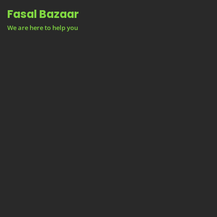
Skip
Fasal Bazaar
to
We are here to help you
content